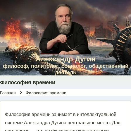
Skip to main navigation
Перейти к основному содержанию
Skip to footer
Александр Дугин
философ, политолог, социолог, общественный
деятель
Философия времени
Главная
Философия времени
Строка навигации
Философия времени занимает в интеллектуальной
системе Александра Дугина центральное место. Для
него время — это не физическая константа или