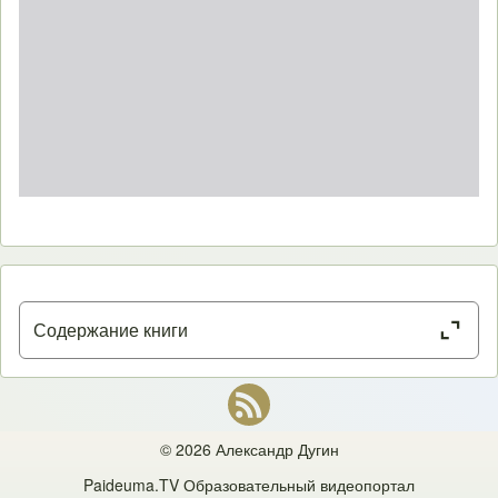
Close or Open tab vvja-pane
Содержание книги
Открытый вход в закрытую философию (предисловие)
Обзорный курс — Метод трех парадигм (инновация или констатация?)
— «Глобальное потепление» в философии (обращение к
© 2026 Александр Дугин
«интеллектуальным массам») — Проблемы с русским читателем
Paideuma.TV
Образовательный видеопортал