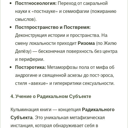
Постгносеология:
Переход от сакральной
науки к «постнауке» и семиофагии (пожиранию
смыслов).
Постпространство и Поствремя:
Деконструкция истории и пространства. На
смену локальности приходит
Ризома
(по Жилю
Делёзу) — бесконечная поверхность без центра
и периферии.
Постэротика:
Метаморфозы пола от мифа об
андрогине и священной аскезы до пост-эроса,
стиля «asexue» и гиперкритики сексуальности.
4. Учение о Радикальном Субъекте
Кульминация книги — концепция
Радикального
Субъекта
. Это уникальная метафизическая
инстанция, которая обнаруживает себя в