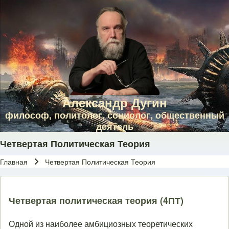
Skip to main navigation
Перейти к основному содержанию
Skip to footer
Александр Дугин
философ, политолог, социолог, общественный
деятель
Четвертая Политическая Теория
Главная
Четвертая Политическая Теория
Строка навигации
Четвертая политическая теория (4ПТ)
Одной из наиболее амбициозных теоретических