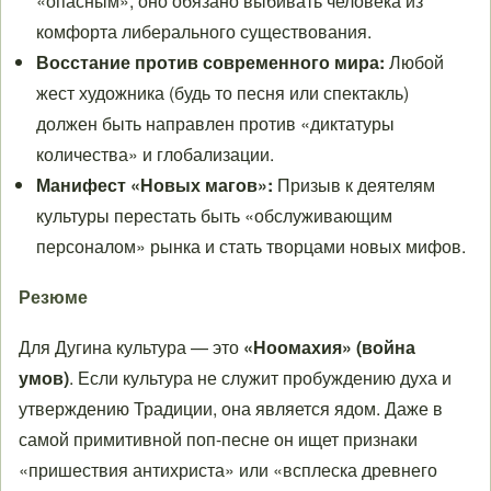
«опасным», оно обязано выбивать человека из
комфорта либерального существования.
Восстание против современного мира:
Любой
жест художника (будь то песня или спектакль)
должен быть направлен против «диктатуры
количества» и глобализации.
Манифест «Новых магов»:
Призыв к деятелям
культуры перестать быть «обслуживающим
персоналом» рынка и стать творцами новых мифов.
Резюме
Для Дугина культура — это
«Ноомахия» (война
умов)
. Если культура не служит пробуждению духа и
утверждению Традиции, она является ядом. Даже в
самой примитивной поп-песне он ищет признаки
«пришествия антихриста» или «всплеска древнего