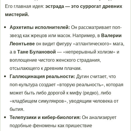
Его главная идея:
эстрада — это суррогат древних
мистерий.
Архетипы исполнителей:
Он рассматривает поп-
звезд как жрецов или масок. Например, в
Валерии
Леонтьеве
он видит фигуру «атлантического» мага,
а в
Тане Булановой
— «непрерывный холизм» и
воплощение чистого женского страдания,
отсылающего к древним плачам.
Галлюцинация реальности:
Дугин считает, что
поп-культура создает «вторую реальность», которая
может быть либо дорогой к мифу (редко), либо
«кладбищем симулякров», уводящим человека от
бытия.
Телепузики и кибер-биология:
Он анализирует
подобные феномены как пришествие