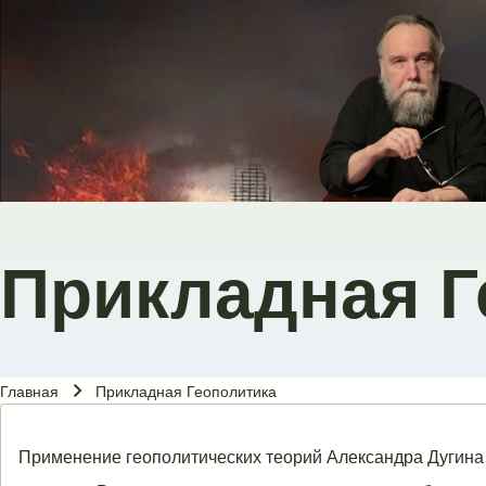
Skip to main navigation
Перейти к основному содержанию
Skip to footer
Прикладная Г
Главная
Прикладная Геополитика
Строка навигации
Применение геополитических теорий Александра Дугина 