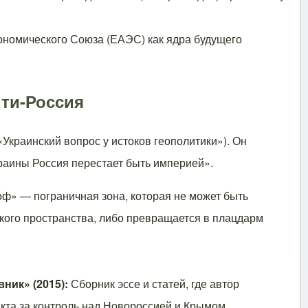
номического Союза (ЕАЭС) как ядра будущего
нти-Россия
Украинский вопрос у истоков геополитики»). Он
краины Россия перестает быть империей».
ф» — пограничная зона, которая не может быть
ского пространства, либо превращается в плацдарм
ник» (2015):
Сборник эссе и статей, где автор
кта за контроль над Новороссией и Крымом.