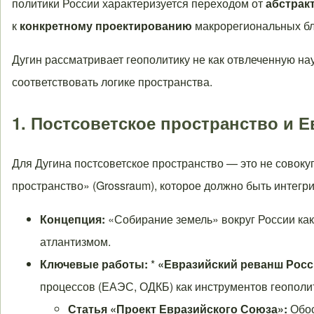
политики России характеризуется переходом от
абстрак
к
конкретному проектированию
макрорегиональных бл
Дугин рассматривает геополитику не как отвлеченную нау
соответствовать логике пространства.
1. Постсоветское пространство и 
Для Дугина постсоветское пространство — это не совоку
пространство» (Grossraum), которое должно быть интег
Концепция:
«Собирание земель» вокруг России как
атлантизмом.
Ключевые работы:
*
«Евразийский реванш Росси
процессов (ЕАЭС, ОДКБ) как инструментов геополит
Статья «Проект Евразийского Союза»:
Обос