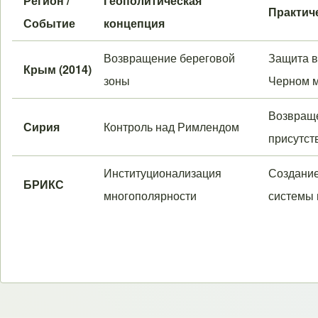
Регион /
Геополитическая
Практич
Событие
концепция
Возвращение береговой
Защита в
Крым (2014)
зоны
Черном м
Возвраще
Сирия
Контроль над Римлендом
присутст
Институционализация
Создание
БРИКС
многополярности
системы 