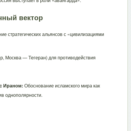
оссия выступает в роли «авангарда».
очный вектор
ние стратегических альянсов с «цивилизациями
р, Москва — Тегеран) для противодействия
с Ираном:
Обоснование исламского мира как
ив однополярности.