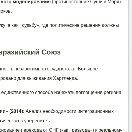
тного моделирования
(противостояние Суши и Моря)
оков.
ку, а как «судьбу», где политические решения должны
Евразийский Союз
пность независимых государств, а «Большое
рировано для выживания Хартленда.
 единственного способа избежать поглощения региона
и» (2014):
Анализ необходимости интеграционных
ического суверенитета.
нование перехода от СНГ (как «развода») к реальному