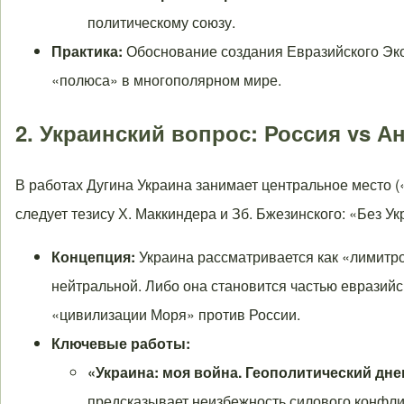
политическому союзу.
Практика:
Обоснование создания Евразийского Эко
«полюса» в многополярном мире.
2. Украинский вопрос: Россия vs А
В работах Дугина Украина занимает центральное место («
следует тезису Х. Маккиндера и Зб. Бжезинского: «Без У
Концепция:
Украина рассматривается как «лимитро
нейтральной. Либо она становится частью евразий
«цивилизации Моря» против России.
Ключевые работы:
«Украина: моя война. Геополитический днев
предсказывает неизбежность силового конфли