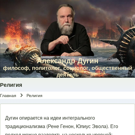
Skip to main navigation
Перейти к основному содержанию
Skip to footer
Александр Дугин
философ, политолог, социолог, общественный
деятель
Религия
Главная
Религия
Строка навигации
Дугин опирается на идеи интегрального
традиционализма (Рене Генон, Юлиус Эвола). Его
подход можно разделить на несколько уровней: